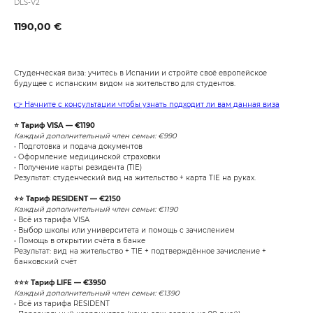
DLS-V2
1190,00
€
Студенческая виза: учитесь в Испании и стройте своё европейское
будущее с испанским видом на жительство для студентов.
👉 Начните с консультации чтобы узнать подходит ли вам данная виза
⭐ Тариф VISA — €1190
Каждый дополнительный член семьи: €990
• Подготовка и подача документов
• Оформление медицинской страховки
• Получение карты резидента (TIE)
Результат: студенческий вид на жительство + карта TIE на руках.
⭐⭐ Тариф RESIDENT — €2150
Каждый дополнительный член семьи: €1190
• Всё из тарифа VISA
• Выбор школы или университета и помощь с зачислением
• Помощь в открытии счёта в банке
Результат: вид на жительство + TIE + подтверждённое зачисление +
банковский счёт
⭐⭐⭐ Тариф LIFE — €3950
Каждый дополнительный член семьи: €1390
• Всё из тарифа RESIDENT