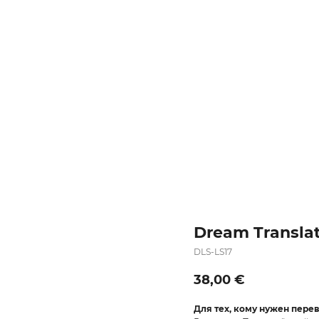
Dream Transla
DLS-LS17
38,00
€
Для тех, кому нужен пере