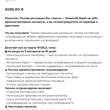
DLS-V7.3
2490,00
€
Результат: Полная релокация без стресса — DreamLife берёт на себя
административные процессы, а вы концентрируетесь на переезде и
адаптации.
Что вы получаете:
Полная премиальная релокация: личное экспертное
сопровождение офлайн, оформление страховки, налоговая консультация с
включенными пошлинами и апелляцией.
Включает всё из пакета WORLD, плюс:
👥 Команда из 3 экспертов на 90 дней:
• Иммиграционный менеджер — ваш основной контакт на протяжении
процесса
• Испанский юрист — юридическое сопровождение и защита процедуры
• Локальный эксперт — личная поддержка и сопровождение на месте
🤝 Полное административное сопровождение:
• Организация и запись на необходимые cita previa
• Подготовка и корректное заполнение испанских форм
• Координация административных процедур
• Оплата государственных пошлин
Личное сопровождение включает:
• Открытие банковского счёта
• Регистрацию проживания (empadronamiento)
• Сдачу отпечатков пальцев и получение карты TIE
• Сопровождение на просмотры при необходимости
💰 Налоговая стратегия: