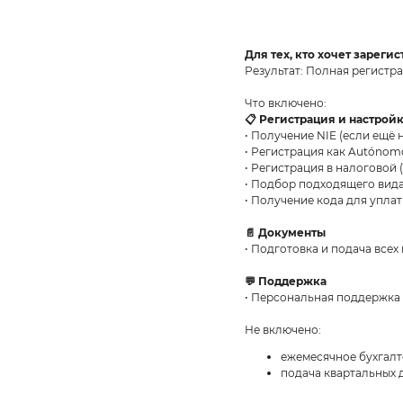
Для тех, кто хочет зареги
Результат: Полная регистр
Что включено:
📋 Регистрация и настрой
• Получение NIE (если ещё 
• Регистрация как Autónom
• Регистрация в налоговой 
• Подбор подходящего вид
• Получение кода для упла
📄 Документы
• Подготовка и подача все
💬 Поддержка
• Персональная поддержка 
Не включено:
ежемесячное бухгал
подача квартальных 