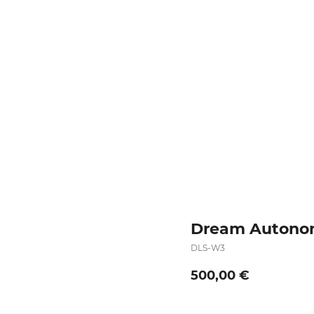
Dream Auton
DLS-W3
500,00
€
Оформить