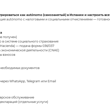
стрироваться как autónomo (самозанятый) в Испании и настроить вс
ация autónomo с налоговыми и социальными отчислениями — готовнос
ка
не получен)
o в системе социального страхования
(Hacienda) — подача формы 036/037
а экономической деятельности (CNAE)
ты взносов
х необходимых документов
через WhatsApp, Telegram или Email
терское обслуживание
деклараций (отдельные услуги)