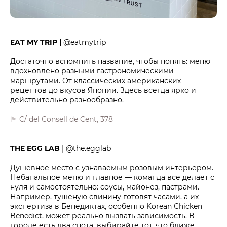
EAT MY TRIP |
@eatmytrip
Достаточно вспомнить название, чтобы понять: меню
вдохновлено разными гастрономическими
маршрутами. От классических американских
рецептов до вкусов Японии. Здесь всегда ярко и
действительно разнообразно.
🏴
C/ del Consell de Cent, 378
THE EGG LAB
| @the.egglab
Душевное место с узнаваемым розовым интерьером.
Небанальное меню и главное — команда все делает с
нуля и самостоятельно: соусы, майонез, пастрами.
Например, тушеную свинину готовят часами, а их
экспертиза в Бенедиктах, особенно Korean Chicken
Benedict, может реально вызвать зависимость. В
городе есть два спота, выбирайте тот, что ближе.