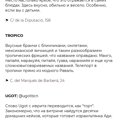
Место настолько яркое, что это отражается в самих
блюдах. Здесь вкусно, обильно и весело. Особенно,
если вы с детьми.
🏴
C/ de la Diputació, 158
TROPICO
Вкусные бранчи с блинчиками, омлетами,
мексиканской яичницей и таким разнообразием
тропических фрешей, что название оправдано. Манго,
папайя, маракуйя, питайя, гуава, наранхийя и еще куча
сложновыговариваемых названий. Телепорт в
тропики прямо из модного Раваль.
🏴
C. del Marqués de Barberá, 24
UGOT
| @ugotbcn
Слово Ugot с иврита переводится, как “торт”.
Закономерно, что на витрине найдутся десятки
домашних кейков, которые готовит израильтянка Ади.