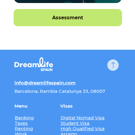
Assessment
info@dreamlifespain.com
Barcelona, Rambla Catalunya 33, 08007
Menu
Visas
Banking
Digital Nomad Visa
Taxes
Student Visa
Renting
High Qualified Visa
Work
Arraigo