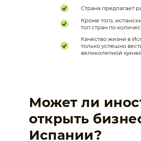
Страна предлагает р
Кроме того, испанск
топ стран по количе
Качество жизни в Ис
только успешно вести
великолепной кухней
Может ли инос
открыть бизне
Испании?