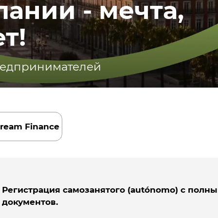
пании - мечта,
т!
редпринимателей
ream Finance
Регистрация самозанятого (autónomo) с пол
документов.