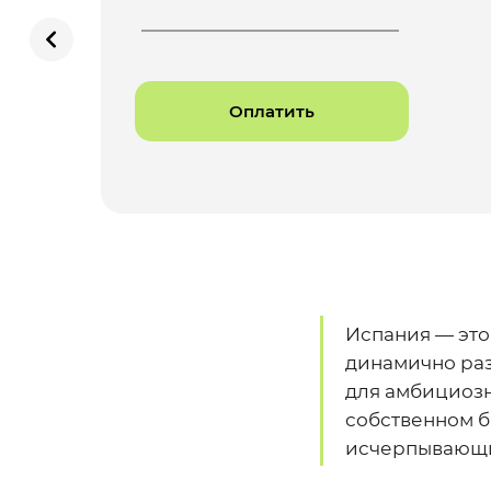
Оплатить
Испания — это
динамично раз
для амбициозн
собственном б
исчерпывающи