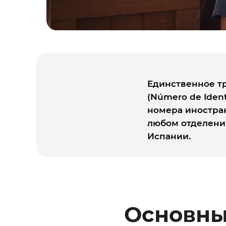
Единственное тр
(Número de Ident
номера иностран
любом отделени
Испании.
Основны